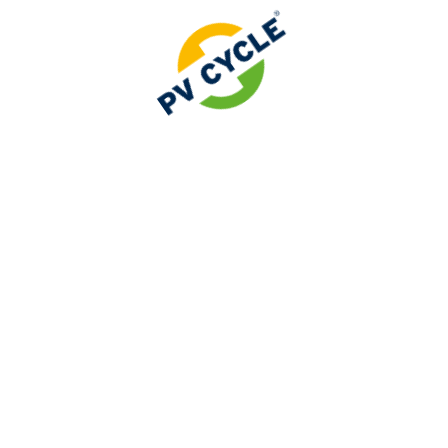
NG
MITGLIED WERDEN
INFO
n (< 20 Module)
Treten Sie uns bei
Neuigkeite
n (> 20 Module)
Veröffentl