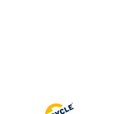
=
DE
Greifen Sie auf exklusive
Mitgliederinhalte zu.
LOGIN
Noch kein Mitglied?
TRETEN SIE UNS BEI
Unsere Werte
Expertise Nachhaltigkeit Qualität